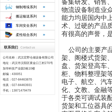
备集研发、销售
钢制堆垛系列
物流设备制造业
能力均居国内中
搬运输送系列
术、过硬的产品
车间安全系列
有很高的声誉，
柔性组合系列
联系我们
Contact us
公司的主要产品
架、阁楼式货架
公司名称：武汉宏野仓储设备有限公司
地址：武汉市汉阳区黄金口三村270号
盘、货架登高车
加华科技产业园3栋10楼
柜、物料整理架
邮编：430051
电话：027-84463870
电子、航空、汽
传真：027-84463931
化、文教、金融
手机：13871479479
于各类可调试装
货架和工位器具